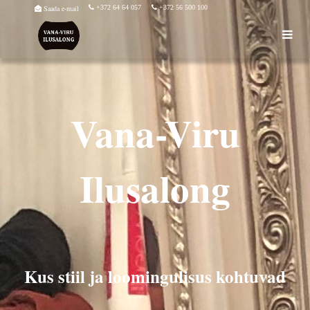
Saada e-mail
+372 64 64 057
+372 56 500 100
Vana-Viru
Ilusalong
Kus stiil ja loomingulisus kohtuvad